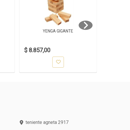
YENGA GIGANTE
YE
$ 8.857,00
$ 1.399,0
teniente agneta 2917