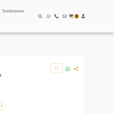
Testimonios
0
A