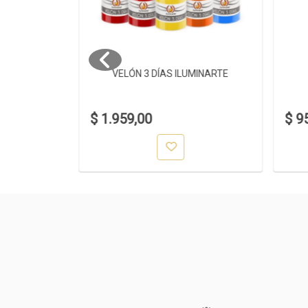
 38CM
VELÓN 3 DÍAS ILUMINARTE
$ 1.959,00
$ 9