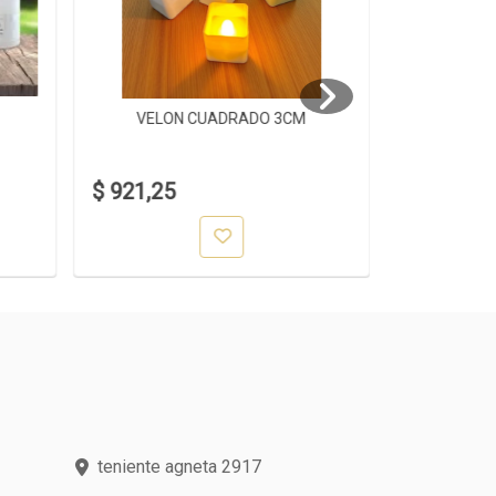
VELON CUADRADO 3CM
VELO
$ 921,25
$ 1.318,0
teniente agneta 2917