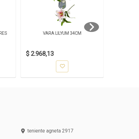
RES
VARA LILYUM 34CM
VA
$ 2.968,13
$ 3.191,3
teniente agneta 2917