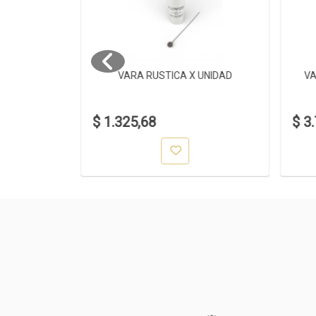
S X5
VARA RUSTICA X UNIDAD
VA
$ 1.325,68
$ 3