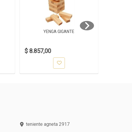
YENGA GIGANTE
YE
$ 8.857,00
$ 1.399,0
teniente agneta 2917