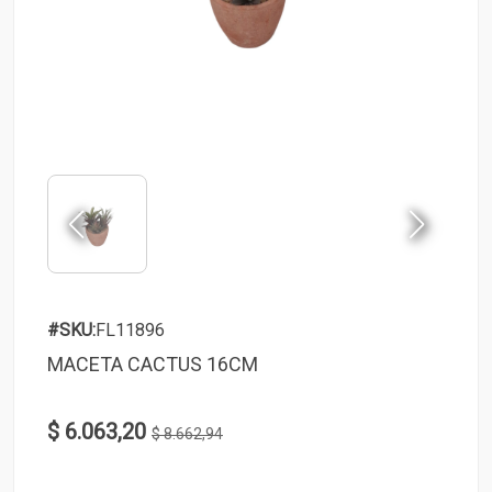
#SKU:
FL11896
MACETA CACTUS 16CM
$ 6.063,20
$ 8.662,94