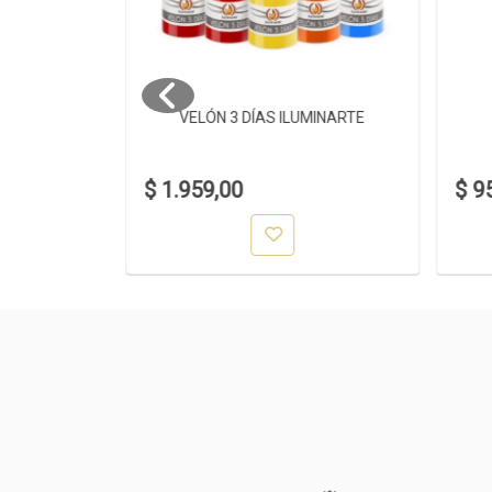
 38CM
VELÓN 3 DÍAS ILUMINARTE
$ 1.959,00
$ 9