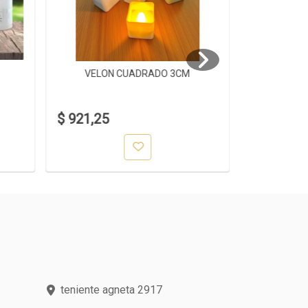
VELON CUADRADO 3CM
VELO
$ 921,25
$ 1.318,0
teniente agneta 2917