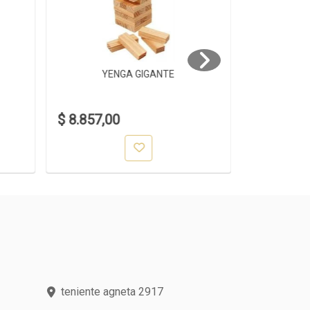
YENGA GIGANTE
YE
$ 8.857,00
$ 1.399,0
teniente agneta 2917