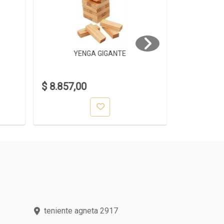
YENGA GIGANTE
YE
$ 8.857,00
$ 1.399,0
teniente agneta 2917