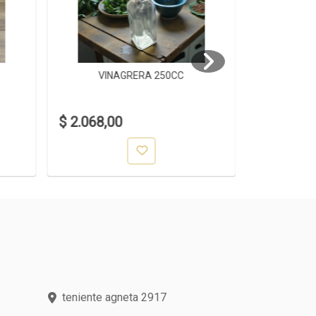
VINAGRERA 250CC
VIN
$ 2.068,00
$ 1.848,0
teniente agneta 2917