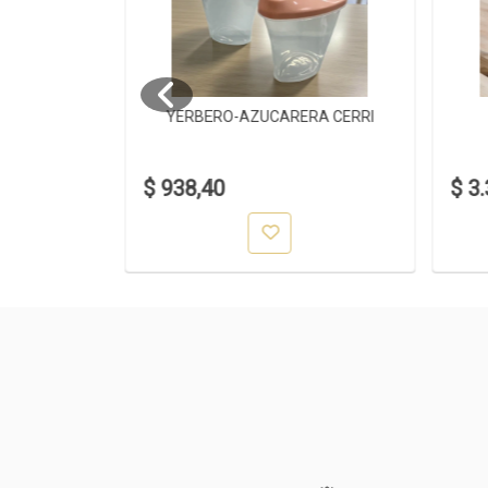
4ML
YERBERO-AZUCARERA CERRI
$ 938,40
$ 3