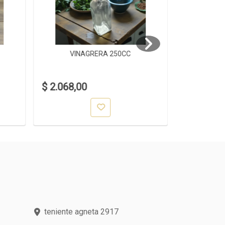
VINAGRERA 250CC
VIN
$ 2.068,00
$ 1.848,0
teniente agneta 2917