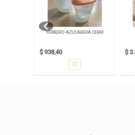
4ML
YERBERO-AZUCARERA CERRI
$ 938,40
$ 3