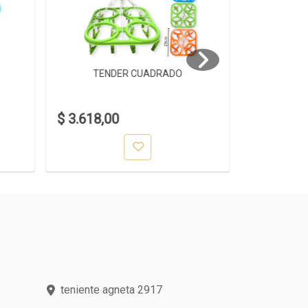
TENDER CUADRADO
SET T
$ 3.618,00
$ 10.939
teniente agneta 2917