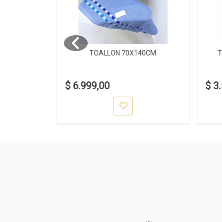
O 4 PIEZAS
TOALLON 70X140CM
T
$ 6.999,00
$ 3