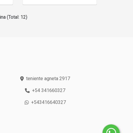
na (Total: 12)
teniente agneta 2917
+54 341660327
+543416640327