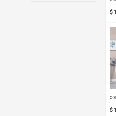
$ 
CO
$ 