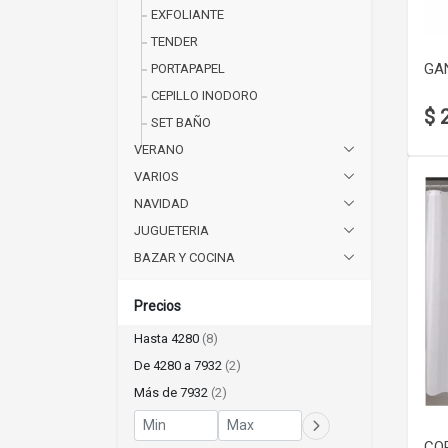
EXFOLIANTE
TENDER
GA
PORTAPAPEL
CEPILLO INODORO
$ 
SET BAÑO
VERANO
VARIOS
NAVIDAD
JUGUETERIA
BAZAR Y COCINA
Precios
Hasta 4280
(8)
De 4280 a 7932
(2)
Más de 7932
(2)
CO