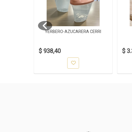
4ML
YERBERO-AZUCARERA CERRI
$ 938,40
$ 3