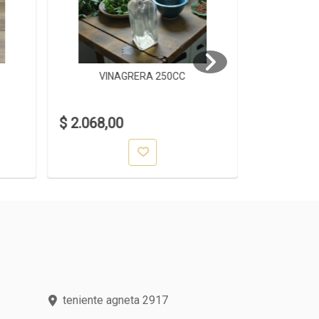
VINAGRERA 250CC
VIN
$ 2.068,00
$ 1.848,0
teniente agneta 2917