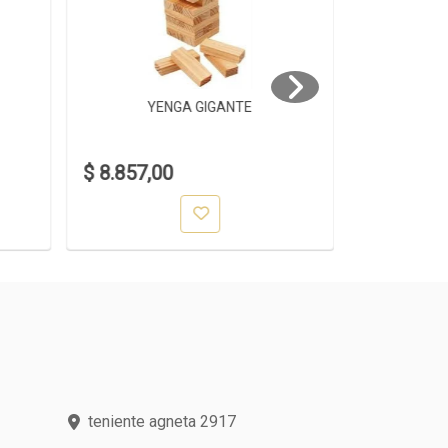
YENGA GIGANTE
YE
$ 8.857,00
$ 1.399,0
teniente agneta 2917