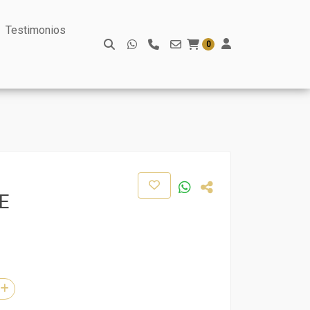
Testimonios
0
E