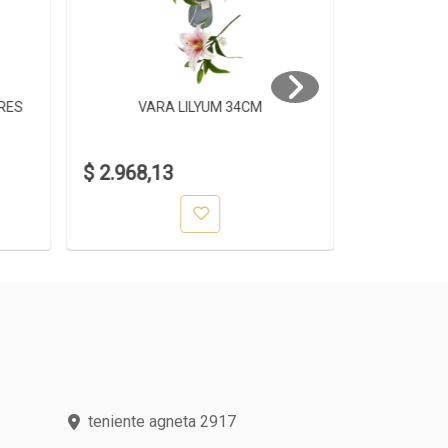
RES
VARA LILYUM 34CM
VA
$ 2.968,13
$ 3.191,3
teniente agneta 2917