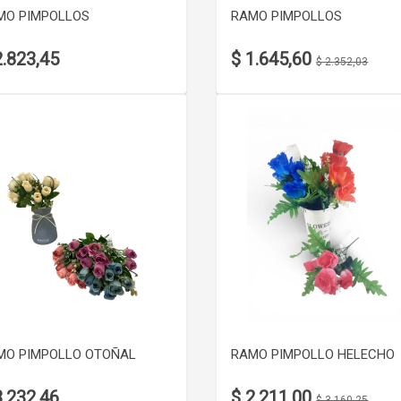
MO PIMPOLLOS
RAMO PIMPOLLOS
2.823,45
$ 1.645,60
$ 2.352,03
VER DETALLE
VER DETALLE
MO PIMPOLLO OTOÑAL
RAMO PIMPOLLO HELECHO
3.232,46
$ 2.211,00
$ 3.160,25