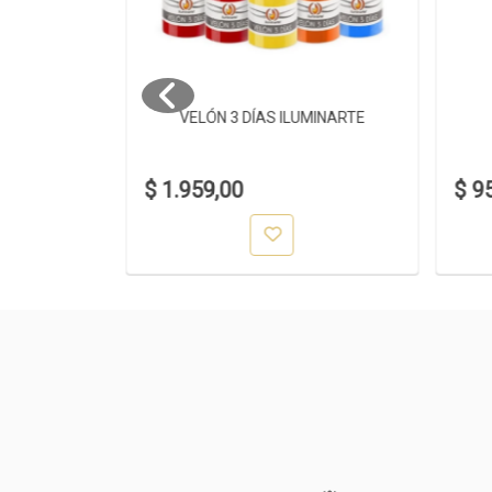
 38CM
VELÓN 3 DÍAS ILUMINARTE
$ 1.959,00
$ 9