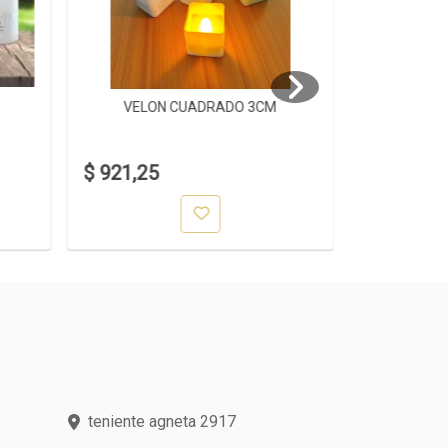
VELON CUADRADO 3CM
VELO
$ 921,25
$ 1.318,0
teniente agneta 2917