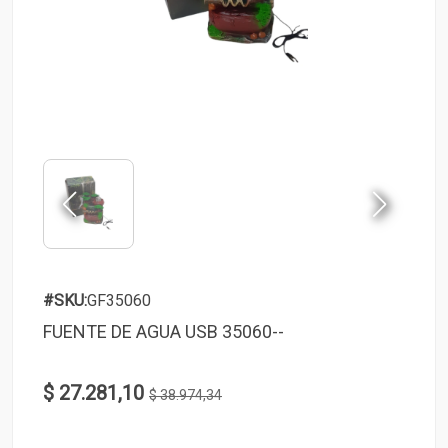
#SKU:
GF35060
FUENTE DE AGUA USB 35060--
$ 27.281,10
$ 38.974,34