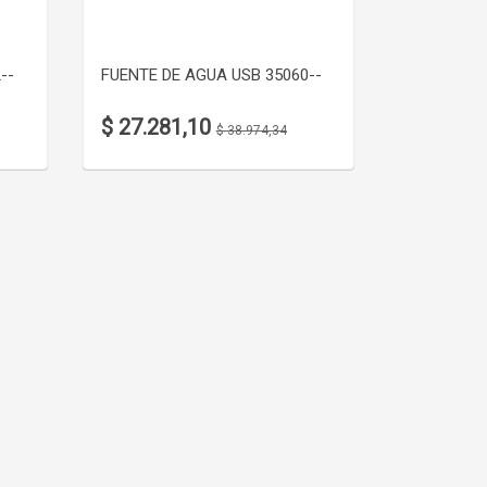
--
FUENTE DE AGUA USB 35060--
$ 27.281,10
$ 38.974,34