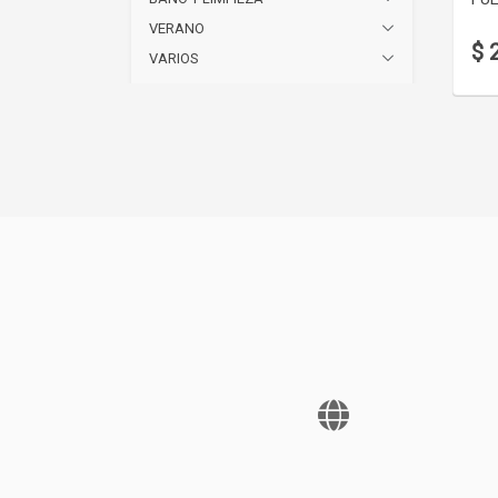
VERANO
$ 
VARIOS
NAVIDAD
JUGUETERIA
BAZAR Y COCINA
Precios
Hasta 30422
(4)
De 30422 a 33565
(0)
Más de 33565
(3)
Descuentos
Desde 30% OFF
(7)