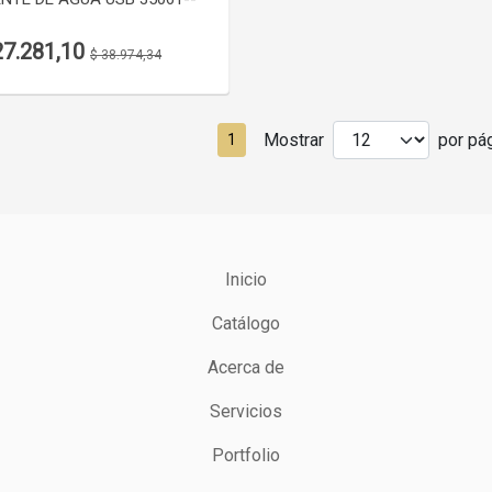
27.281,10
$ 38.974,34
Mostrar
por pág
1
Inicio
Catálogo
Acerca de
Servicios
Portfolio