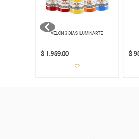
 38CM
VELÓN 3 DÍAS ILUMINARTE
$ 1.959,00
$ 9