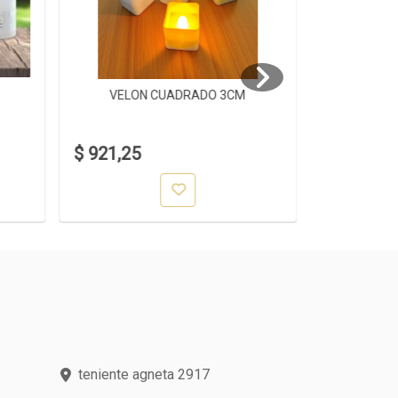
VELON CUADRADO 3CM
VELO
$ 921,25
$ 1.318,0
teniente agneta 2917