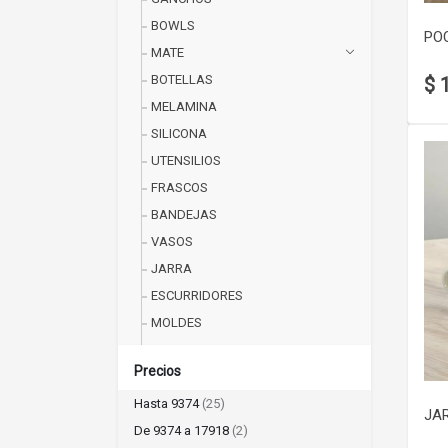
BOWLS
PO
MATE
BOTELLAS
$ 
MELAMINA
SILICONA
UTENSILIOS
FRASCOS
BANDEJAS
VASOS
JARRA
ESCURRIDORES
MOLDES
Precios
Hasta 9374
(25)
JA
De 9374 a 17918
(2)